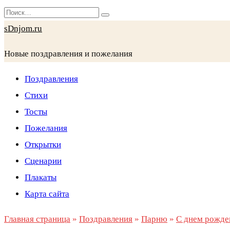
Перейти
Search
к
for:
sDnjom.ru
содержанию
Новые поздравления и пожелания
Поздравления
Стихи
Тосты
Пожелания
Открытки
Сценарии
Плакаты
Карта сайта
Главная страница
»
Поздравления
»
Парню
»
С днем рожде