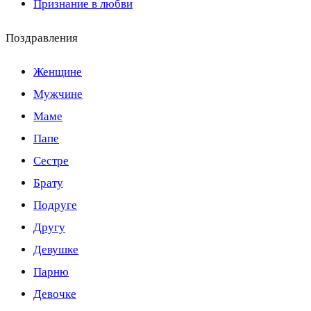
Признание в любви
Поздравления
Женщине
Мужчине
Маме
Папе
Сестре
Брату
Подруге
Другу
Девушке
Парню
Девочке