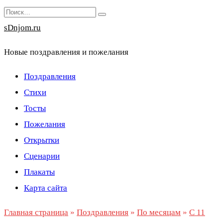
Перейти
Search
к
for:
sDnjom.ru
содержанию
Новые поздравления и пожелания
Поздравления
Стихи
Тосты
Пожелания
Открытки
Сценарии
Плакаты
Карта сайта
Главная страница
»
Поздравления
»
По месяцам
»
С 11