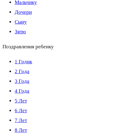
Мальчику
Дочери
Сыну
Зятю
Поздравления ребенку
1 Годик
2 Года
3 Года
4 Года
5 Лет
6 Лет
7 Лет
8 Лет