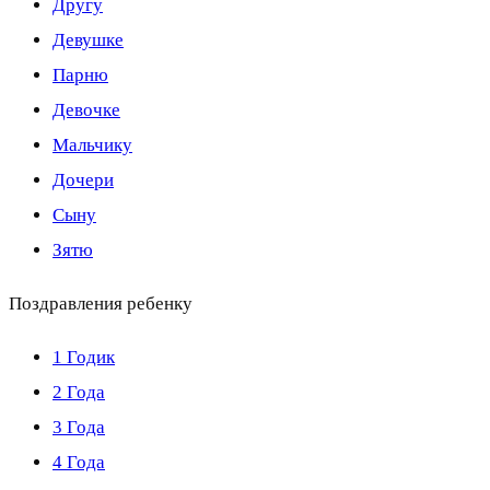
Другу
Девушке
Парню
Девочке
Мальчику
Дочери
Сыну
Зятю
Поздравления ребенку
1 Годик
2 Года
3 Года
4 Года