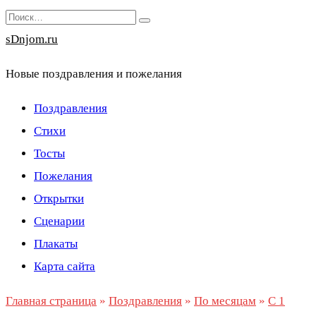
Перейти
Search
к
for:
sDnjom.ru
содержанию
Новые поздравления и пожелания
Поздравления
Стихи
Тосты
Пожелания
Открытки
Сценарии
Плакаты
Карта сайта
Главная страница
»
Поздравления
»
По месяцам
»
С 1