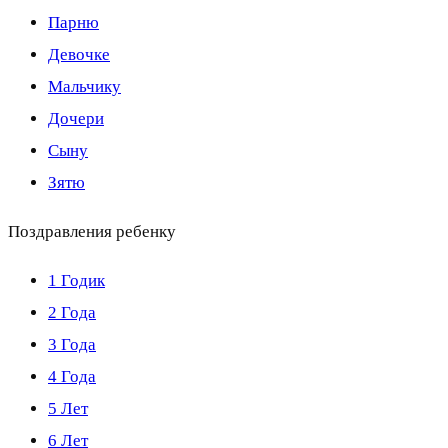
Парню
Девочке
Мальчику
Дочери
Сыну
Зятю
Поздравления ребенку
1 Годик
2 Года
3 Года
4 Года
5 Лет
6 Лет