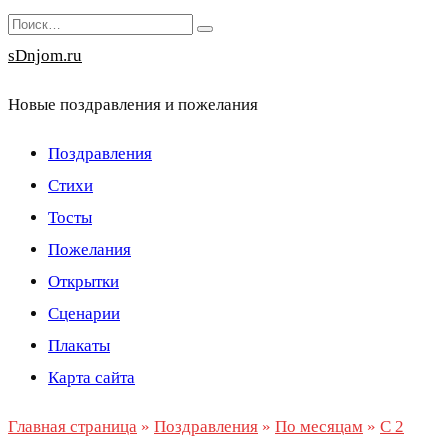
Перейти
Search
к
for:
sDnjom.ru
содержанию
Новые поздравления и пожелания
Поздравления
Стихи
Тосты
Пожелания
Открытки
Сценарии
Плакаты
Карта сайта
Главная страница
»
Поздравления
»
По месяцам
»
С 2