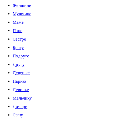
Женщине
Мужчине
Маме
Папе
Сестре
Брату
Подруге
Другу
Девушке
Парню
Девочке
Мальчику
Дочери
Сыну