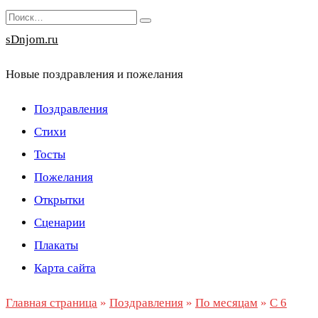
Перейти
Search
к
for:
sDnjom.ru
содержанию
Новые поздравления и пожелания
Поздравления
Стихи
Тосты
Пожелания
Открытки
Сценарии
Плакаты
Карта сайта
Главная страница
»
Поздравления
»
По месяцам
»
С 6