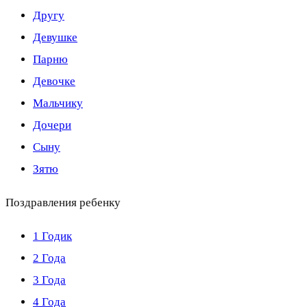
Другу
Девушке
Парню
Девочке
Мальчику
Дочери
Сыну
Зятю
Поздравления ребенку
1 Годик
2 Года
3 Года
4 Года