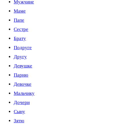
Мужчине
Маме
Папе
Сестре
Брату
Подруге
Другу
Девушке
Парню
Девочке
Мальчику
Дочери
Сыну
Зятю