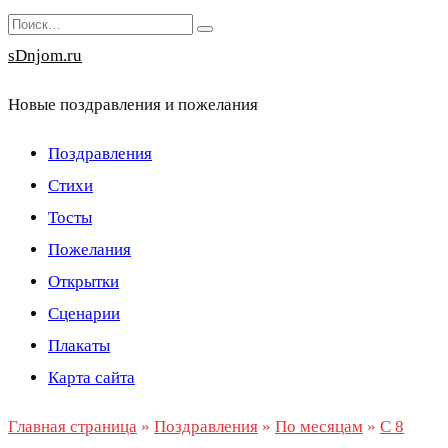
Перейти
Search
к
for:
sDnjom.ru
содержанию
Новые поздравления и пожелания
Поздравления
Стихи
Тосты
Пожелания
Открытки
Сценарии
Плакаты
Карта сайта
Главная страница
»
Поздравления
»
По месяцам
»
С 8