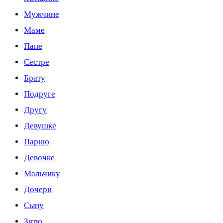
Мужчине
Маме
Папе
Сестре
Брату
Подруге
Другу
Девушке
Парню
Девочке
Мальчику
Дочери
Сыну
Зятю