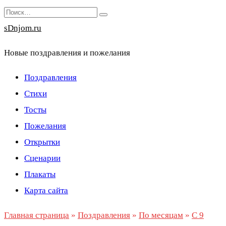
Перейти
Search
к
for:
sDnjom.ru
содержанию
Новые поздравления и пожелания
Поздравления
Стихи
Тосты
Пожелания
Открытки
Сценарии
Плакаты
Карта сайта
Главная страница
»
Поздравления
»
По месяцам
»
С 9