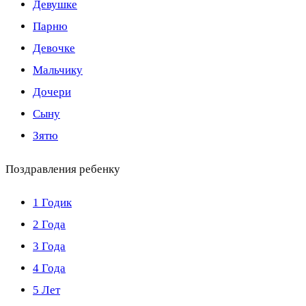
Девушке
Парню
Девочке
Мальчику
Дочери
Сыну
Зятю
Поздравления ребенку
1 Годик
2 Года
3 Года
4 Года
5 Лет