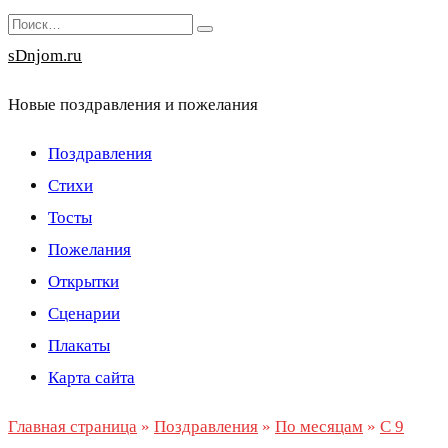
Перейти
Search
к
for:
sDnjom.ru
содержанию
Новые поздравления и пожелания
Поздравления
Стихи
Тосты
Пожелания
Открытки
Сценарии
Плакаты
Карта сайта
Главная страница
»
Поздравления
»
По месяцам
»
С 9