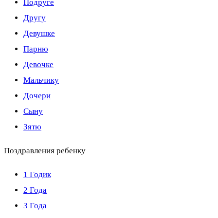
Подруге
Другу
Девушке
Парню
Девочке
Мальчику
Дочери
Сыну
Зятю
Поздравления ребенку
1 Годик
2 Года
3 Года