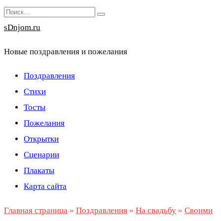
Перейти
Search
к
for:
sDnjom.ru
содержанию
Новые поздравления и пожелания
Поздравления
Стихи
Тосты
Пожелания
Открытки
Сценарии
Плакаты
Карта сайта
Главная страница
»
Поздравления
»
На свадьбу
»
Своими