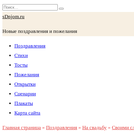
Перейти
Search
к
for:
sDnjom.ru
содержанию
Новые поздравления и пожелания
Поздравления
Стихи
Тосты
Пожелания
Открытки
Сценарии
Плакаты
Карта сайта
Главная страница
»
Поздравления
»
На свадьбу
»
Своими с