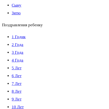
Сыну
Зятю
Поздравления ребенку
1 Годик
2 Года
3 Года
4 Года
5 Лет
6 Лет
7 Лет
8 Лет
9 Лет
10 Лет