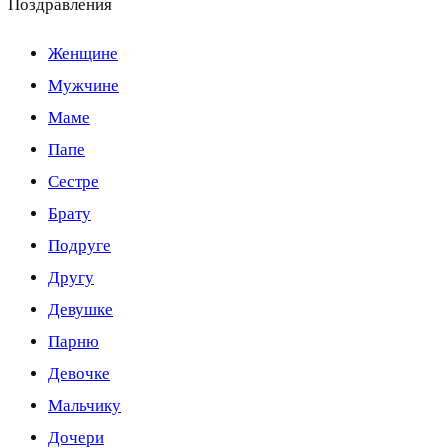
Поздравления
Женщине
Мужчине
Маме
Папе
Сестре
Брату
Подруге
Другу
Девушке
Парню
Девочке
Мальчику
Дочери