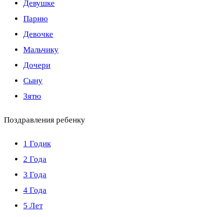
Девушке
Парню
Девочке
Мальчику
Дочери
Сыну
Зятю
Поздравления ребенку
1 Годик
2 Года
3 Года
4 Года
5 Лет