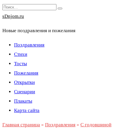
Перейти
Search
к
for:
sDnjom.ru
содержанию
Новые поздравления и пожелания
Поздравления
Стихи
Тосты
Пожелания
Открытки
Сценарии
Плакаты
Карта сайта
Главная страница
»
Поздравления
»
С годовщиной