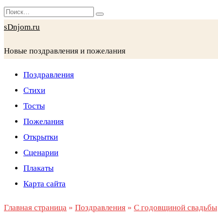
Перейти
Search
к
for:
sDnjom.ru
содержанию
Новые поздравления и пожелания
Поздравления
Стихи
Тосты
Пожелания
Открытки
Сценарии
Плакаты
Карта сайта
Главная страница
»
Поздравления
»
С годовщиной свадьбы