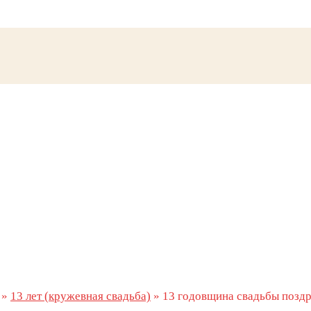
»
13 лет (кружевная свадьба)
»
13 годовщина свадьбы позд