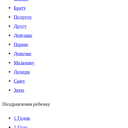
Брату
Подруге
Другу
Девушке
Парню
Девочке
Мальчику
Дочери
Сыну
Зятю
Поздравления ребенку
1 Годик
2 Года