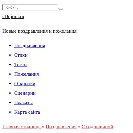
Перейти
Search
к
for:
sDnjom.ru
содержанию
Новые поздравления и пожелания
Поздравления
Стихи
Тосты
Пожелания
Открытки
Сценарии
Плакаты
Карта сайта
Главная страница
»
Поздравления
»
С годовщиной