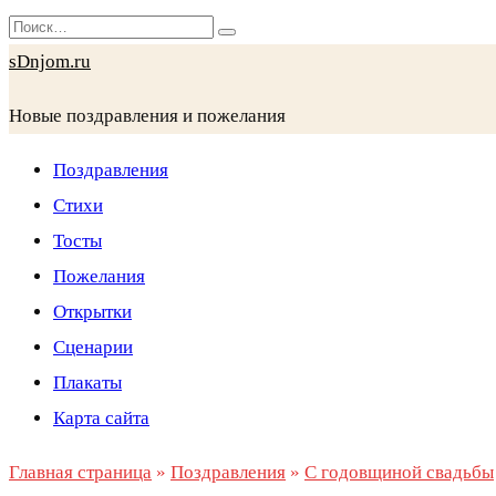
Перейти
Search
к
for:
sDnjom.ru
содержанию
Новые поздравления и пожелания
Поздравления
Стихи
Тосты
Пожелания
Открытки
Сценарии
Плакаты
Карта сайта
Главная страница
»
Поздравления
»
С годовщиной свадьбы