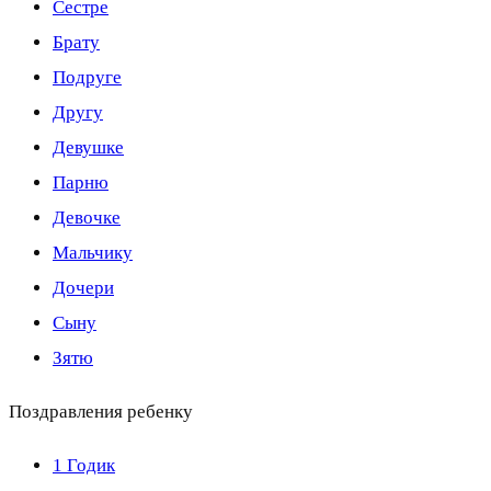
Сестре
Брату
Подруге
Другу
Девушке
Парню
Девочке
Мальчику
Дочери
Сыну
Зятю
Поздравления ребенку
1 Годик