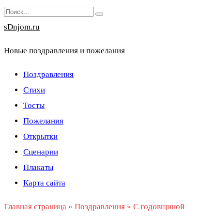
Перейти
Search
к
for:
sDnjom.ru
содержанию
Новые поздравления и пожелания
Поздравления
Стихи
Тосты
Пожелания
Открытки
Сценарии
Плакаты
Карта сайта
Главная страница
»
Поздравления
»
С годовщиной