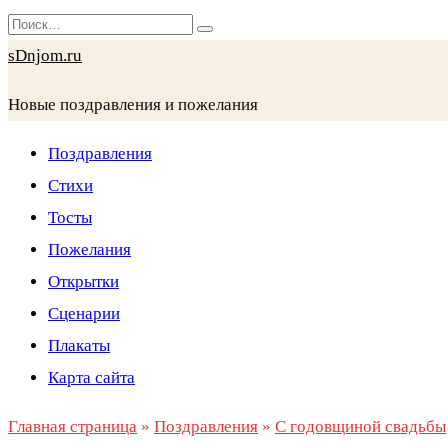
Перейти
Search
к
for:
sDnjom.ru
содержанию
Новые поздравления и пожелания
Поздравления
Стихи
Тосты
Пожелания
Открытки
Сценарии
Плакаты
Карта сайта
Главная страница
»
Поздравления
»
С годовщиной свадьбы