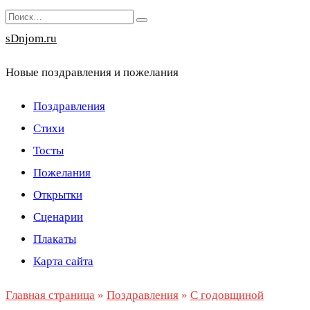
Перейти
Search
к
for:
sDnjom.ru
содержанию
Новые поздравления и пожелания
Поздравления
Стихи
Тосты
Пожелания
Открытки
Сценарии
Плакаты
Карта сайта
Главная страница
»
Поздравления
»
С годовщиной