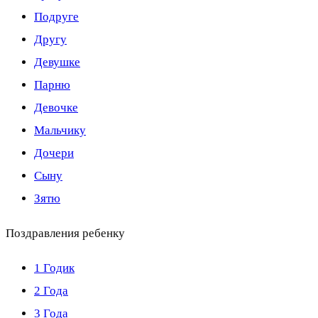
Подруге
Другу
Девушке
Парню
Девочке
Мальчику
Дочери
Сыну
Зятю
Поздравления ребенку
1 Годик
2 Года
3 Года