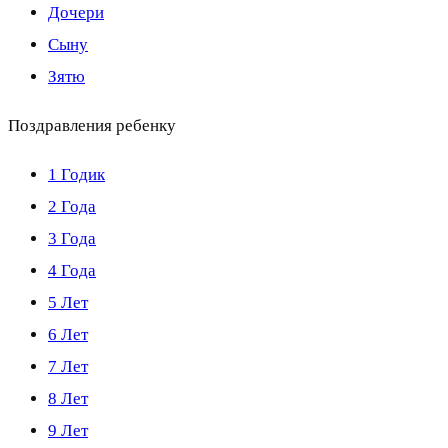
Дочери
Сыну
Зятю
Поздравления ребенку
1 Годик
2 Года
3 Года
4 Года
5 Лет
6 Лет
7 Лет
8 Лет
9 Лет