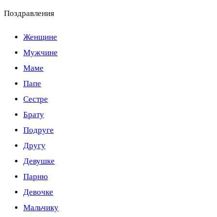
Поздравления
Женщине
Мужчине
Маме
Папе
Сестре
Брату
Подруге
Другу
Девушке
Парню
Девочке
Мальчику