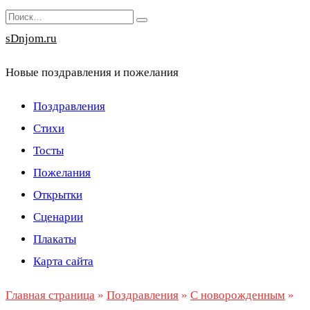
Перейти
Search
к
for:
sDnjom.ru
содержанию
Новые поздравления и пожелания
Поздравления
Стихи
Тосты
Пожелания
Открытки
Сценарии
Плакаты
Карта сайта
Главная страница
»
Поздравления
»
С новорожденным
»