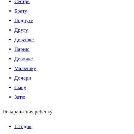
Сестре
Брату
Подруге
Другу
Девушке
Парню
Девочке
Мальчику
Дочери
Сыну
Зятю
Поздравления ребенку
1 Годик