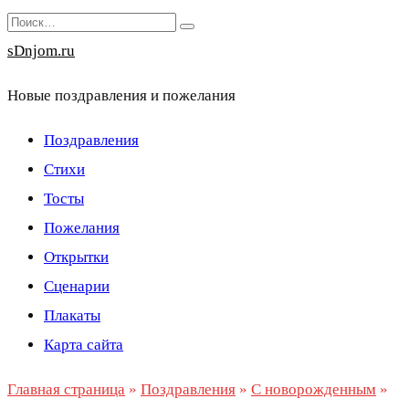
Перейти
Search
к
for:
sDnjom.ru
содержанию
Новые поздравления и пожелания
Поздравления
Стихи
Тосты
Пожелания
Открытки
Сценарии
Плакаты
Карта сайта
Главная страница
»
Поздравления
»
С новорожденным
»