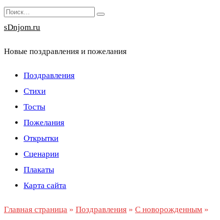
Перейти
Search
к
for:
sDnjom.ru
содержанию
Новые поздравления и пожелания
Поздравления
Стихи
Тосты
Пожелания
Открытки
Сценарии
Плакаты
Карта сайта
Главная страница
»
Поздравления
»
С новорожденным
»