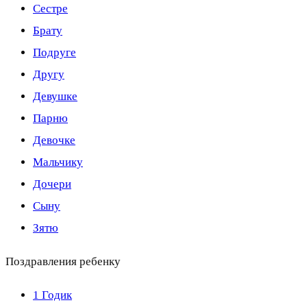
Сестре
Брату
Подруге
Другу
Девушке
Парню
Девочке
Мальчику
Дочери
Сыну
Зятю
Поздравления ребенку
1 Годик