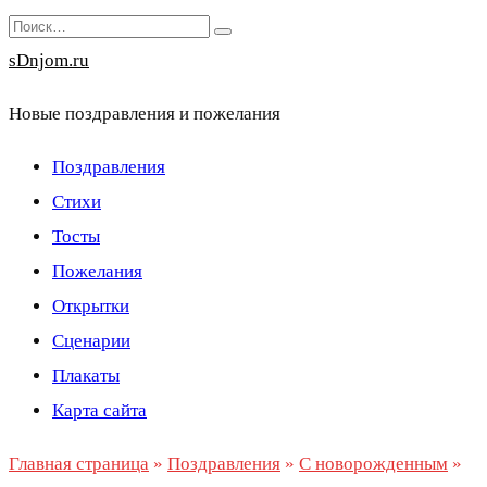
Перейти
Search
к
for:
sDnjom.ru
содержанию
Новые поздравления и пожелания
Поздравления
Стихи
Тосты
Пожелания
Открытки
Сценарии
Плакаты
Карта сайта
Главная страница
»
Поздравления
»
С новорожденным
»