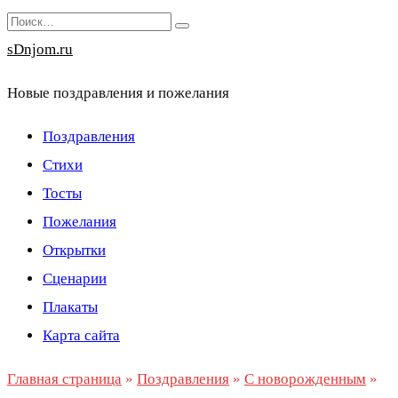
Перейти
Search
к
for:
sDnjom.ru
содержанию
Новые поздравления и пожелания
Поздравления
Стихи
Тосты
Пожелания
Открытки
Сценарии
Плакаты
Карта сайта
Главная страница
»
Поздравления
»
С новорожденным
»