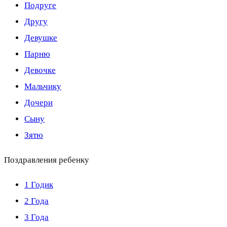
Подруге
Другу
Девушке
Парню
Девочке
Мальчику
Дочери
Сыну
Зятю
Поздравления ребенку
1 Годик
2 Года
3 Года