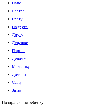
Папе
Сестре
Брату
Подруге
Другу
Девушке
Парню
Девочке
Мальчику
Дочери
Сыну
Зятю
Поздравления ребенку