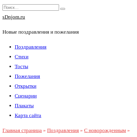
Перейти
Search
к
for:
sDnjom.ru
содержанию
Новые поздравления и пожелания
Поздравления
Стихи
Тосты
Пожелания
Открытки
Сценарии
Плакаты
Карта сайта
Главная страница
»
Поздравления
»
С новорожденным
»