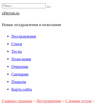
Перейти
Search
к
for:
sDnjom.ru
содержанию
Новые поздравления и пожелания
Поздравления
Стихи
Тосты
Пожелания
Открытки
Сценарии
Плакаты
Карта сайта
Главная страница
»
Поздравления
»
С новым годом
»