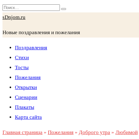
Перейти
Search
к
for:
sDnjom.ru
содержанию
Новые поздравления и пожелания
Поздравления
Стихи
Тосты
Пожелания
Открытки
Сценарии
Плакаты
Карта сайта
Главная страница
»
Пожелания
»
Доброго утра
»
Любимой