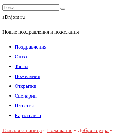
Перейти
Search
к
for:
sDnjom.ru
содержанию
Новые поздравления и пожелания
Поздравления
Стихи
Тосты
Пожелания
Открытки
Сценарии
Плакаты
Карта сайта
Главная страница
»
Пожелания
»
Доброго утра
»