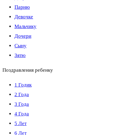
Парню
Девочке
Мальчику
Дочери
Сыну
Зятю
Поздравления ребенку
1 Годик
2 Года
3 Года
4 Года
5 Лет
6 Лет