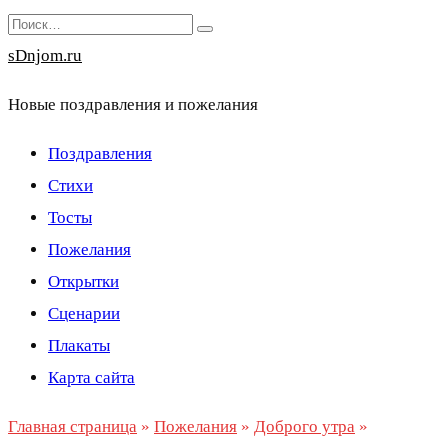
Перейти
Search
к
for:
sDnjom.ru
содержанию
Новые поздравления и пожелания
Поздравления
Стихи
Тосты
Пожелания
Открытки
Сценарии
Плакаты
Карта сайта
Главная страница
»
Пожелания
»
Доброго утра
»