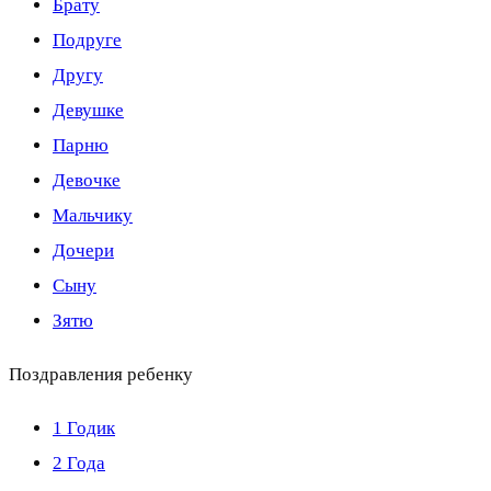
Брату
Подруге
Другу
Девушке
Парню
Девочке
Мальчику
Дочери
Сыну
Зятю
Поздравления ребенку
1 Годик
2 Года