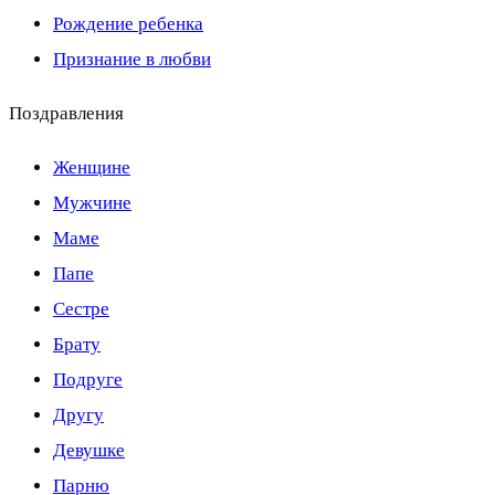
Рождение ребенка
Признание в любви
Поздравления
Женщине
Мужчине
Маме
Папе
Сестре
Брату
Подруге
Другу
Девушке
Парню