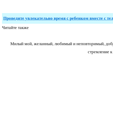
Проведите увлекательно время с ребенком вместе с те
Читайте также
Милый мой, желанный, любимый и неповторимый, добро
стремление к