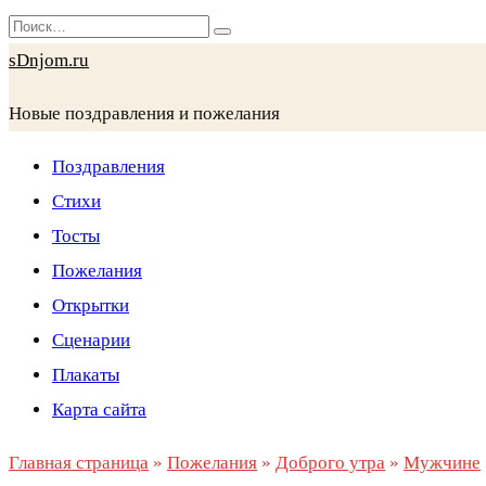
Перейти
Search
к
for:
sDnjom.ru
содержанию
Новые поздравления и пожелания
Поздравления
Стихи
Тосты
Пожелания
Открытки
Сценарии
Плакаты
Карта сайта
Главная страница
»
Пожелания
»
Доброго утра
»
Мужчине