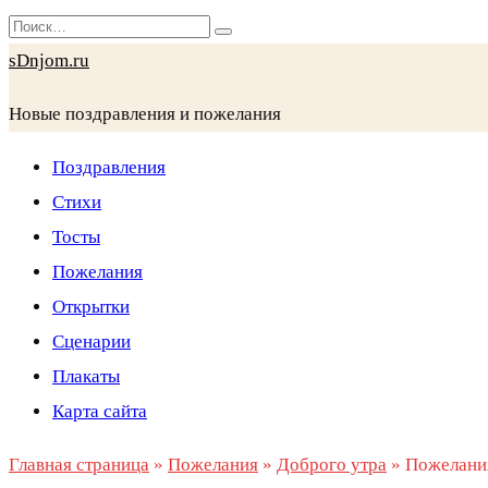
Перейти
Search
к
for:
sDnjom.ru
содержанию
Новые поздравления и пожелания
Поздравления
Стихи
Тосты
Пожелания
Открытки
Сценарии
Плакаты
Карта сайта
Главная страница
»
Пожелания
»
Доброго утра
»
Пожелани