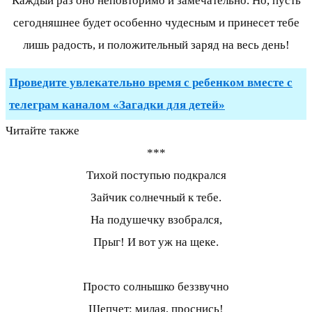
Каждый раз оно неповторимо и замечательно. Но, пусть
сегодняшнее будет особенно чудесным и принесет тебе
лишь радость, и положительный заряд на весь день!
Проведите увлекательно время с ребенком вместе с
телеграм каналом «Загадки для детей»
Читайте также
***
Тихой поступью подкрался
Зайчик солнечный к тебе.
На подушечку взобрался,
Прыг! И вот уж на щеке.
Просто солнышко беззвучно
Шепчет: милая, проснись!