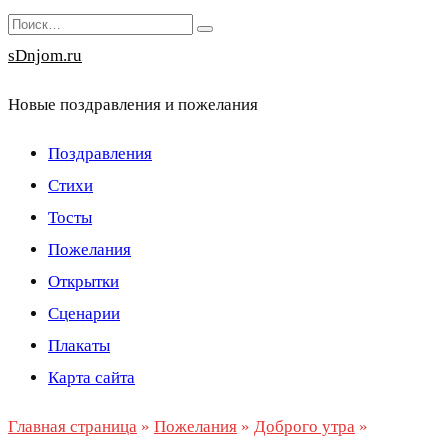
Перейти
Search
к
for:
sDnjom.ru
содержанию
Новые поздравления и пожелания
Поздравления
Стихи
Тосты
Пожелания
Открытки
Сценарии
Плакаты
Карта сайта
Главная страница
»
Пожелания
»
Доброго утра
»