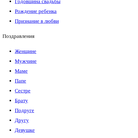
Годовщина свадьбы
Рождение ребенка
Признание в любви
Поздравления
Женщине
Мужчине
Маме
Папе
Сестре
Брату
Подруге
Другу
Девушке