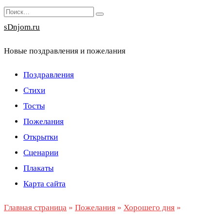
Перейти
Search
к
for:
sDnjom.ru
содержанию
Новые поздравления и пожелания
Поздравления
Стихи
Тосты
Пожелания
Открытки
Сценарии
Плакаты
Карта сайта
Главная страница
»
Пожелания
»
Хорошего дня
»