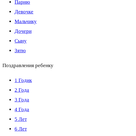
Парню
Девочке
Мальчику
Дочери
Сыну
Зятю
Поздравления ребенку
1 Годик
2 Года
3 Года
4 Года
5 Лет
6 Лет