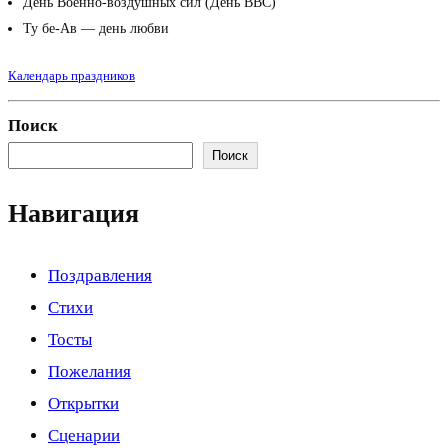
День Военно-воздушных сил (День ВВС)
Ту бе-Ав — день любви
Календарь праздников
Поиск
Поиск
Навигация
Поздравления
Стихи
Тосты
Пожелания
Открытки
Сценарии