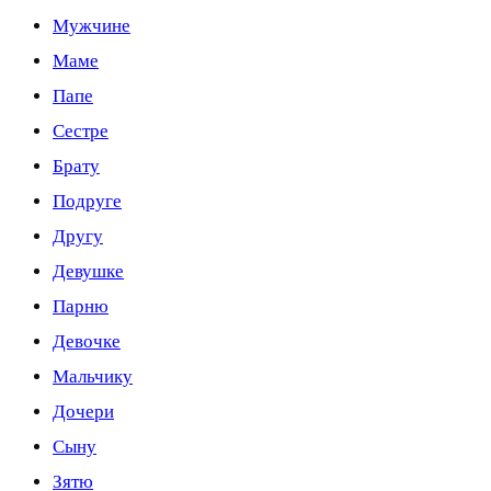
Мужчине
Маме
Папе
Сестре
Брату
Подруге
Другу
Девушке
Парню
Девочке
Мальчику
Дочери
Сыну
Зятю