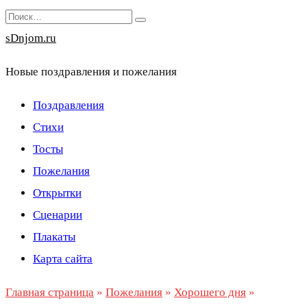
Перейти
Search
к
for:
sDnjom.ru
содержанию
Новые поздравления и пожелания
Поздравления
Стихи
Тосты
Пожелания
Открытки
Сценарии
Плакаты
Карта сайта
Главная страница
»
Пожелания
»
Хорошего дня
»