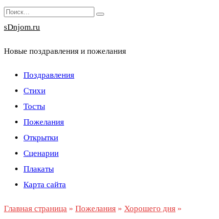
Перейти
Search
к
for:
sDnjom.ru
содержанию
Новые поздравления и пожелания
Поздравления
Стихи
Тосты
Пожелания
Открытки
Сценарии
Плакаты
Карта сайта
Главная страница
»
Пожелания
»
Хорошего дня
»