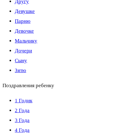
Другу
Девушке
Парню
Девочке
Мальчику
Дочери
Сыну
Зятю
Поздравления ребенку
1 Годик
2 Года
3 Года
4 Года