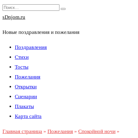
Перейти
Search
к
for:
sDnjom.ru
содержанию
Новые поздравления и пожелания
Поздравления
Стихи
Тосты
Пожелания
Открытки
Сценарии
Плакаты
Карта сайта
Главная страница
»
Пожелания
»
Спокойной ночи
»