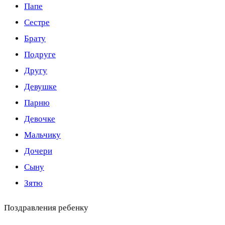
Папе
Сестре
Брату
Подруге
Другу
Девушке
Парню
Девочке
Мальчику
Дочери
Сыну
Зятю
Поздравления ребенку