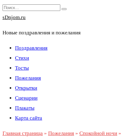
Перейти
Search
к
for:
sDnjom.ru
содержанию
Новые поздравления и пожелания
Поздравления
Стихи
Тосты
Пожелания
Открытки
Сценарии
Плакаты
Карта сайта
Главная страница
»
Пожелания
»
Спокойной ночи
»