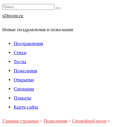
Перейти
Search
к
for:
sDnjom.ru
содержанию
Новые поздравления и пожелания
Поздравления
Стихи
Тосты
Пожелания
Открытки
Сценарии
Плакаты
Карта сайта
Главная страница
»
Пожелания
»
Спокойной ночи
»