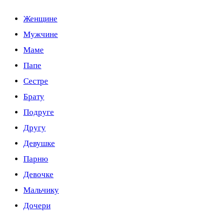
Женщине
Мужчине
Маме
Папе
Сестре
Брату
Подруге
Другу
Девушке
Парню
Девочке
Мальчику
Дочери