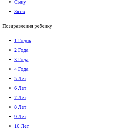
Сыну
Зятю
Поздравления ребенку
1 Годик
2 Года
3 Года
4 Года
5 Лет
6 Лет
7 Лет
8 Лет
9 Лет
10 Лет