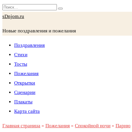
Перейти
Search
к
for:
sDnjom.ru
содержанию
Новые поздравления и пожелания
Поздравления
Стихи
Тосты
Пожелания
Открытки
Сценарии
Плакаты
Карта сайта
Главная страница
»
Пожелания
»
Спокойной ночи
»
Парню