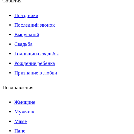
События
Праздники
Последний звонок
Выпускной
Свадьба
Годовщина свадьбы
Рождение ребенка
Признание в любви
Поздравления
Женщине
Мужчине
Маме
Папе