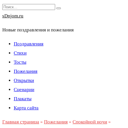
Перейти
Search
к
for:
sDnjom.ru
содержанию
Новые поздравления и пожелания
Поздравления
Стихи
Тосты
Пожелания
Открытки
Сценарии
Плакаты
Карта сайта
Главная страница
»
Пожелания
»
Спокойной ночи
»