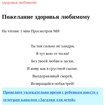
здоровья любимому
Пожелание здоровья любимому
На чтение
1 мин
Просмотров
988
Ты там сильно не хандри,
Я тут вою от тоски!
Без твоей любви и ласки,
Я живу как в грустной сказке.
Выздоравливай скорей,
Возвращайся побыстрей!
Проведите увлекательно время с ребенком вместе с
телеграм каналом «Загадки для детей»