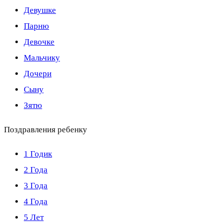
Девушке
Парню
Девочке
Мальчику
Дочери
Сыну
Зятю
Поздравления ребенку
1 Годик
2 Года
3 Года
4 Года
5 Лет