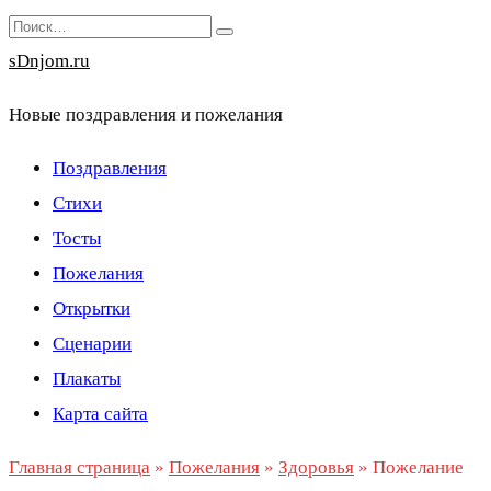
Перейти
Search
к
for:
sDnjom.ru
содержанию
Новые поздравления и пожелания
Поздравления
Стихи
Тосты
Пожелания
Открытки
Сценарии
Плакаты
Карта сайта
Главная страница
»
Пожелания
»
Здоровья
»
Пожелание