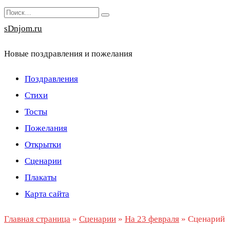
Перейти
Search
к
for:
sDnjom.ru
содержанию
Новые поздравления и пожелания
Поздравления
Стихи
Тосты
Пожелания
Открытки
Сценарии
Плакаты
Карта сайта
Главная страница
»
Сценарии
»
На 23 февраля
»
Сценарий