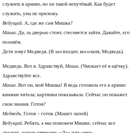
служить в армию, но он такой непутёвый. Как будет
служить, ума не приложу.
Ведущий.
А, где же сам Мишка?
Маша.
Да, за дверью стоит, стесняется зайти. Давайте, его
позовём.
Дети зовут Медведя. (В зал входит, косолапя, Медведь).
Медведь. Вот я. Здравствуй,
Маша.
(Чмокает её в щёчку).
Здравствуйте все.
Маша.
Вот он, мой Мишка! Я ведь готовила его к армии:
книжки читала; картинки показывала. Сейчас он покажет
свои знания. Готов?
Медведь.
Готов – готов. (Машет лапой)
Ведущий.
Ребята, а мы поможем Мишке, сейчас все
дружно, хором отвечаем. «Да» или «нет»