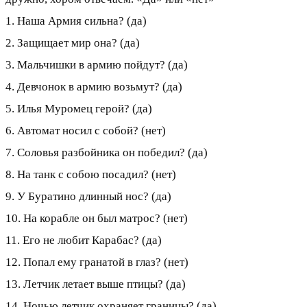
1. Наша Армия сильна? (да)
2. Защищает мир она? (да)
3. Мальчишки в армию пойдут? (да)
4. Девчонок в армию возьмут? (да)
5. Илья Муромец герой? (да)
6. Автомат носил с собой? (нет)
7. Соловья разбойника он победил? (да)
8. На танк с собою посадил? (нет)
9. У Буратино длинный нос? (да)
10. На корабле он был матрос? (нет)
11. Его не любит Карабас? (да)
12. Попал ему гранатой в глаз? (нет)
13. Летчик летает выше птицы? (да)
14. Ночью летчик охраняет границы? (да)