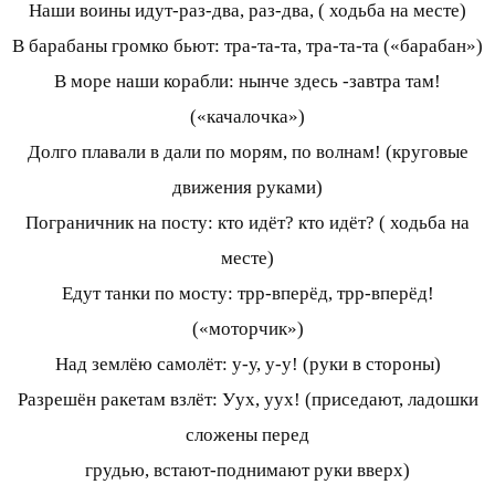
Наши воины идут-раз-два, раз-два, ( ходьба на месте)
В барабаны громко бьют: тра-та-та, тра-та-та («барабан»)
В море наши корабли: нынче здесь -завтра там!
(«качалочка»)
Долго плавали в дали по морям, по волнам! (круговые
движения руками)
Пограничник на посту: кто идёт? кто идёт? ( ходьба на
месте)
Едут танки по мосту: трр-вперёд, трр-вперёд!
(«моторчик»)
Над землёю самолёт: у-у, у-у! (руки в стороны)
Разрешён ракетам взлёт: Уух, уух! (приседают, ладошки
сложены перед
грудью, встают-поднимают руки вверх)