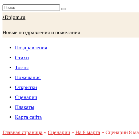
Перейти
Search
к
for:
sDnjom.ru
содержанию
Новые поздравления и пожелания
Поздравления
Стихи
Тосты
Пожелания
Открытки
Сценарии
Плакаты
Карта сайта
Главная страница
»
Сценарии
»
На 8 марта
»
Сценарий 8 ма