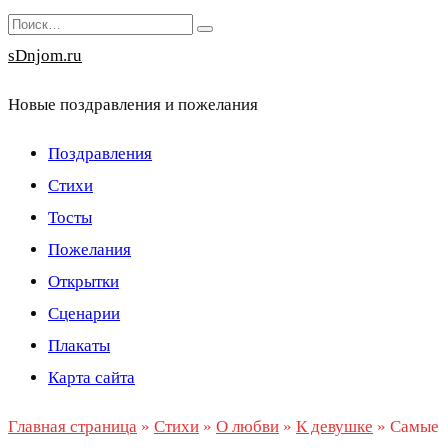
Перейти
Search
к
for:
sDnjom.ru
содержанию
Новые поздравления и пожелания
Поздравления
Стихи
Тосты
Пожелания
Открытки
Сценарии
Плакаты
Карта сайта
Главная страница
»
Стихи
»
О любви
»
К девушке
»
Самые