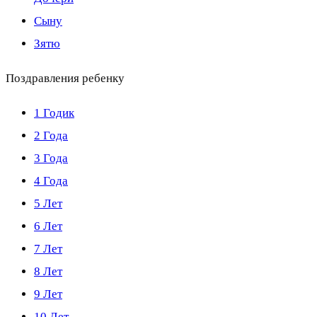
Сыну
Зятю
Поздравления ребенку
1 Годик
2 Года
3 Года
4 Года
5 Лет
6 Лет
7 Лет
8 Лет
9 Лет
10 Лет