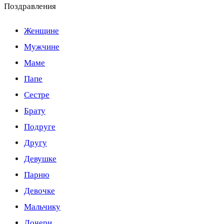
Поздравления
Женщине
Мужчине
Маме
Папе
Сестре
Брату
Подруге
Другу
Девушке
Парню
Девочке
Мальчику
Дочери