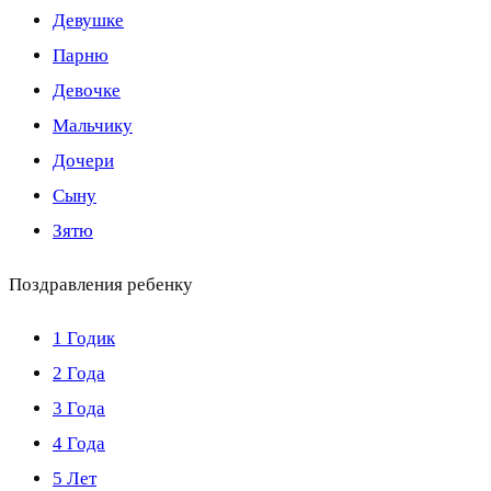
Девушке
Парню
Девочке
Мальчику
Дочери
Сыну
Зятю
Поздравления ребенку
1 Годик
2 Года
3 Года
4 Года
5 Лет