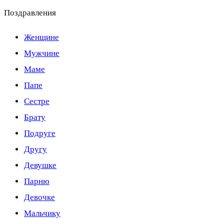
Поздравления
Женщине
Мужчине
Маме
Папе
Сестре
Брату
Подруге
Другу
Девушке
Парню
Девочке
Мальчику