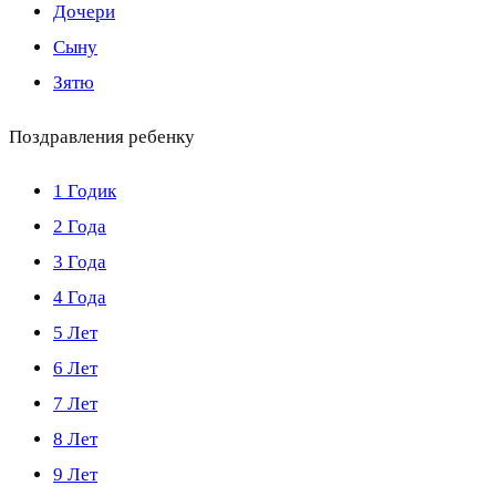
Дочери
Сыну
Зятю
Поздравления ребенку
1 Годик
2 Года
3 Года
4 Года
5 Лет
6 Лет
7 Лет
8 Лет
9 Лет