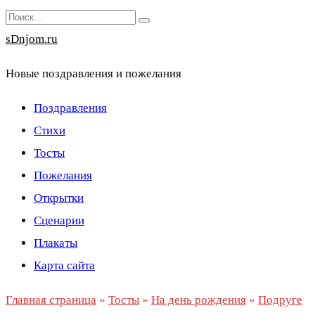
Перейти
Search
к
for:
sDnjom.ru
содержанию
Новые поздравления и пожелания
Поздравления
Стихи
Тосты
Пожелания
Открытки
Сценарии
Плакаты
Карта сайта
Главная страница
»
Тосты
»
На день рождения
»
Подруге