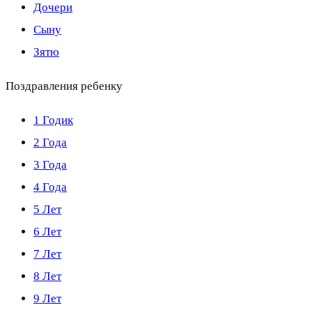
Дочери
Сыну
Зятю
Поздравления ребенку
1 Годик
2 Года
3 Года
4 Года
5 Лет
6 Лет
7 Лет
8 Лет
9 Лет