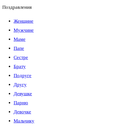
Поздравления
Женщине
Мужчине
Маме
Папе
Сестре
Брату
Подруге
Другу
Девушке
Парню
Девочке
Мальчику