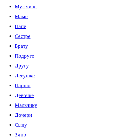
Мужчине
Маме
Папе
Сестре
Брату
Подруге
Другу
Девушке
Парню
Девочке
Мальчику
Дочери
Сыну
Зятю