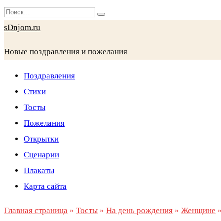
Перейти
Search
к
for:
sDnjom.ru
содержанию
Новые поздравления и пожелания
Поздравления
Стихи
Тосты
Пожелания
Открытки
Сценарии
Плакаты
Карта сайта
Главная страница
»
Тосты
»
На день рождения
»
Женщине