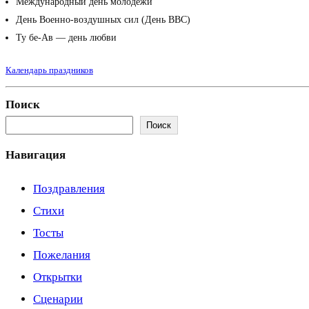
Международный день молодежи
День Военно-воздушных сил (День ВВС)
Ту бе-Ав — день любви
Календарь праздников
Поиск
Поиск
Навигация
Поздравления
Стихи
Тосты
Пожелания
Открытки
Сценарии