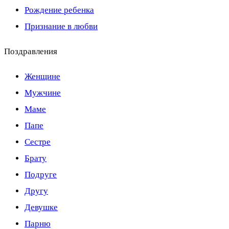
Рождение ребенка
Признание в любви
Поздравления
Женщине
Мужчине
Маме
Папе
Сестре
Брату
Подруге
Другу
Девушке
Парню