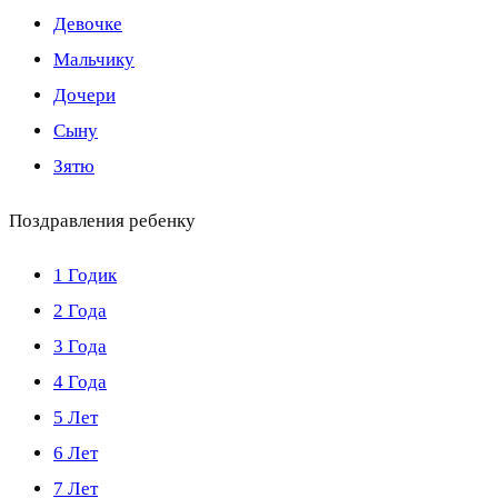
Девочке
Мальчику
Дочери
Сыну
Зятю
Поздравления ребенку
1 Годик
2 Года
3 Года
4 Года
5 Лет
6 Лет
7 Лет