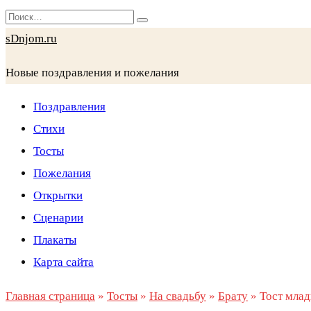
Перейти
Search
к
for:
sDnjom.ru
содержанию
Новые поздравления и пожелания
Поздравления
Стихи
Тосты
Пожелания
Открытки
Сценарии
Плакаты
Карта сайта
Главная страница
»
Тосты
»
На свадьбу
»
Брату
»
Тост млад