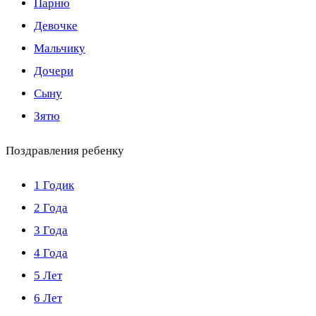
Парню
Девочке
Мальчику
Дочери
Сыну
Зятю
Поздравления ребенку
1 Годик
2 Года
3 Года
4 Года
5 Лет
6 Лет