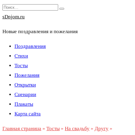
Перейти
Search
к
for:
sDnjom.ru
содержанию
Новые поздравления и пожелания
Поздравления
Стихи
Тосты
Пожелания
Открытки
Сценарии
Плакаты
Карта сайта
Главная страница
»
Тосты
»
На свадьбу
»
Другу
»