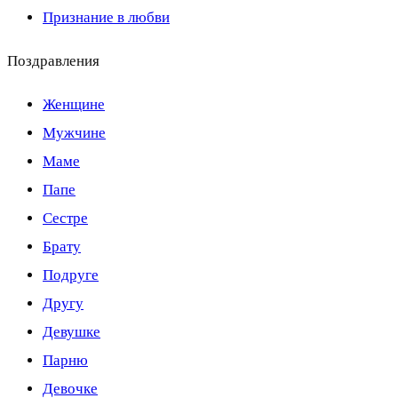
Признание в любви
Поздравления
Женщине
Мужчине
Маме
Папе
Сестре
Брату
Подруге
Другу
Девушке
Парню
Девочке