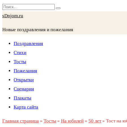
Перейти
Search
к
for:
sDnjom.ru
содержанию
Новые поздравления и пожелания
Поздравления
Стихи
Тосты
Пожелания
Открытки
Сценарии
Плакаты
Карта сайта
Главная страница
»
Тосты
»
На юбилей
»
50 лет
»
Тост на ю